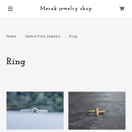
Merak jewelry shop
Home
Select Fine Jewelry
Ring
Ring