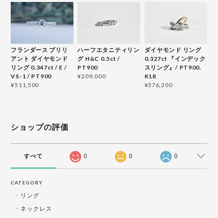
フランダース ブリリ
ハーフエタニティリン
ダイヤモンド リング
アント ダイヤモンド
グ H&C 0.5ct /
0.327ct 『インデック
リング 0.347ct / E /
PT900
スリング』/ PT900.
VS-1 / PT900
K18
¥209,000
¥511,500
¥376,200
ショップの評価
すべて
0
0
0
CATEGORY
リング
ネックレス