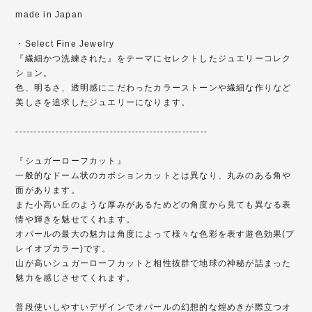
made in Japan
・Select Fine Jewelry
『繊細かつ洗練された』をテーマにセレクトしたジュエリーコレク
ション。
色、明るさ、透明感にこだわったカラーストーンや繊細な作りなど
美しさを追求したジュエリーになります。
-----------------------------------------------------
『シュガーローフカット』
一般的なドーム状のカボションカットとは異なり、丸みのある角や
面があります。
また小高い丘のような厚みがあるためどの角度から見ても異なる表
情や輝きを魅せてくれます。
オパールの最大の魅力は角度によって様々な色彩を表す遊色効果(プ
レイオブカラー)です。
山が高いシュガーローフカットと相性抜群で地球の神秘が詰まった
魅力を感じさせてくれます。
普段使いしやすいデザインでオパールの幻想的な煌めきが際立つオ